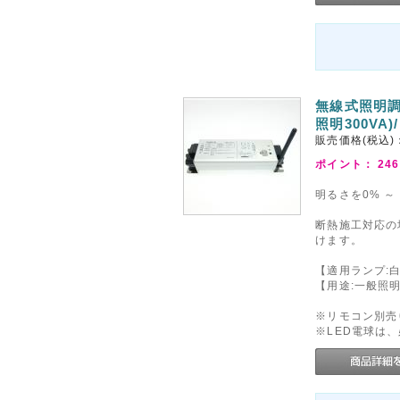
無線式照明調
照明300VA)/
販売価格(税込)
ポイント：
246
明るさを0% ～
断熱施工対応の埋
けます。
【適用ランプ:白
【用途:一般照
※リモコン別売
※LED電球は