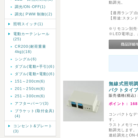
動調光。
調光/ON-OFF(1)
【適用ランプ:白
調光( PWM 制御)(2)
【用途:スタン
照明スイッチ(1)
※リモコン別売
電動カーテンレール
※LED電球は
(25)
CR200(耐荷重量
4kg)(18)
シングル(6)
ダブル(電動+手引)(6)
ダブル(電動+電動)(6)
151～200cm(6)
無線式照明調
201～250cm(6)
パクトタイプL
販売価格(税込)
251～300cm(6)
アフターパーツ(3)
ポイント：
168
ブラケット(取付金具)
コンパクトなデ
(4)
す。
ラストメモリー
コンセント&プレート
動調光します。
(3)
連続調光とON-