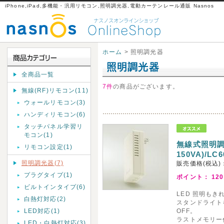
iPhone,iPad,多機能・汎用リモコン,照明調光器,電動カーテンレール通販 Nasnos
ホーム
> 照明調光器
照明調光器
全商品一覧
7件
の商品がございます。
無線(RF)リモコン(11)
ウォールリモコン(3)
ハンディリモコン(6)
タッチパネル学習リ
モコン(1)
無線式照明調
リモコン設定(1)
150VA)/LC6
照明調光器(7)
販売価格(税込)
プラグタイプ(1)
ポイント：
120
ビルトインタイプ(6)
LED 照明もきれ
白熱灯対応(2)
スタンドライト
LED対応(1)
OFF。
ラストメモリー
LED・白熱灯対応(3)