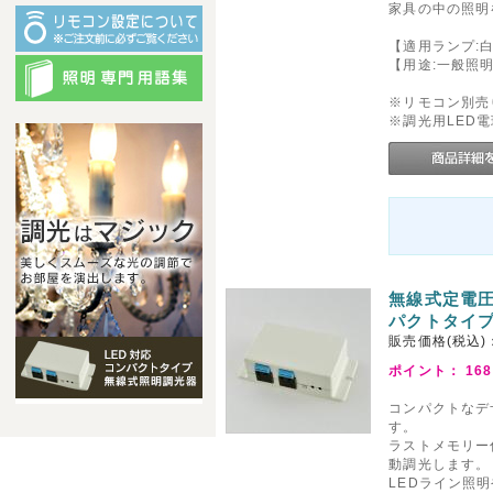
家具の中の照明
【適用ランプ:白
【用途:一般照
※リモコン別売
※調光用LED
無線式定電圧
パクトタイプ 
販売価格(税込)
ポイント：
168
コンパクトなデ
す。
ラストメモリー
動調光します。
LEDライン照