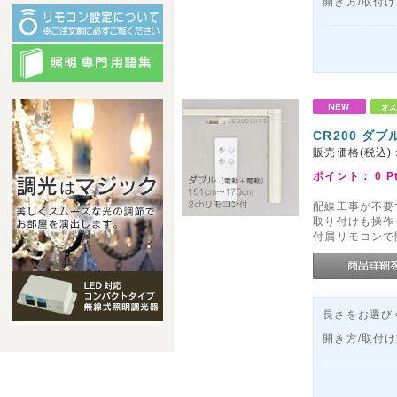
開き方/取付
CR200 ダブ
販売価格(税込)
ポイント：
0
P
配線工事が不要
取り付けも操作
付属リモコンで
長さをお選びく
開き方/取付