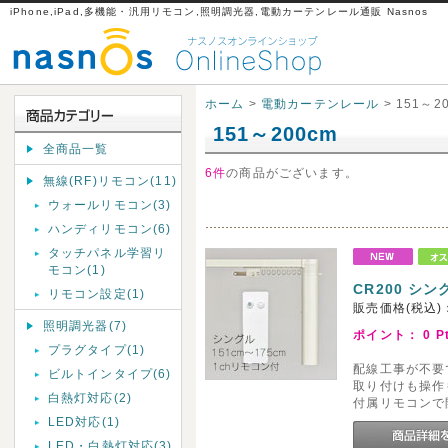
iPhone,iPad,多機能・汎用リモコン,照明調光器,電動カーテンレール通販 Nasnos
ホーム
>
電動カーテンレール
> 151～2
151～200cm
全商品一覧
6件
の商品がございます。
無線(RF)リモコン(11)
ウォールリモコン(3)
ハンディリモコン(6)
タッチパネル学習リ
モコン(1)
CR200 シン
リモコン設定(1)
販売価格(税込)
照明調光器(7)
ポイント：
0
P
プラグタイプ(1)
配線工事が不要
ビルトインタイプ(6)
取り付けも操作
白熱灯対応(2)
付属リモコンで
LED対応(1)
LED・白熱灯対応(3)