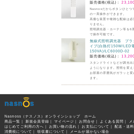
販売価格(税込)：
23,10
Nasnosだからボタンひとつ
の一斉操作ができます。
高価な装置や複雑な配線は必
りません。
照明調光器・カーテン等を6
で操作可能です。
無線式照明調光器 プラ
イプ(白熱灯150W/LED
150VA)/LC6000D-02
販売価格(税込)：
13,20
スタンドライトなどが調光出
ようになります。照明を変え
お部屋の雰囲気がガラッと変
ます。
Nasnoss（ナスノス）オンラインショップ ホーム
商品一覧｜
新規会員登録｜
マイページ｜
お問合せ｜
よくある質問
｜
メ
はじめてご利用の方へ｜
お買い物の流れ｜
お支払について｜
配送・送
消費税について｜
領収書について｜
メールが届かない場合