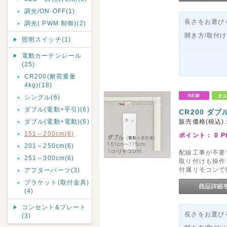
調光/ON-OFF(1)
長さをお選びく
調光( PWM 制御)(2)
開き方/取付
照明スイッチ(1)
電動カーテンレール
(25)
CR200(耐荷重量
4kg)(18)
シングル(6)
ダブル(電動+手引)(6)
CR200 ダブ
ダブル(電動+電動)(6)
販売価格(税込)
151～200cm(6)
ポイント：
0
P
201～250cm(6)
配線工事が不要
251～300cm(6)
取り付けも操作
付属リモコンで
アフターパーツ(3)
ブラケット(取付金具)
(4)
コンセント&プレート
長さをお選びく
(3)