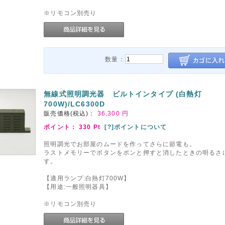
※リモコン別売り
数量：
無線式照明調光器 ビルトインタイプ (白熱灯
700W)/LC6300D
販売価格(税込)：
36,300
円
ポイント：
330
Pt
[?]ポイントについて
照明調光でお部屋のムードを作ってさらに節電も。
ラストメモリーでボタンをポンと押すと消したときの明るさ
す。
【適用ランプ:白熱灯700W】
【用途:一般照明器具】
※リモコン別売り