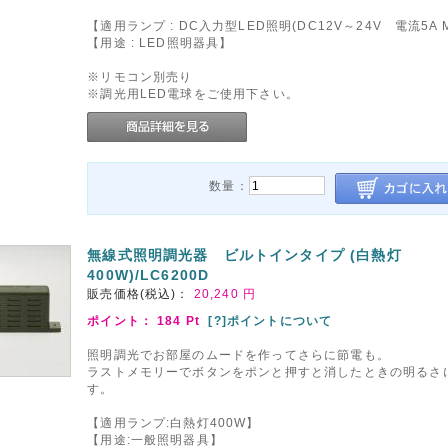
【適用ランプ : DC入力型LED照明(DC12V～24V 電流5A M
【用途 : LED照明器具】
※リモコン別売り
※調光用LED電球をご使用下さい。
数量：
無線式照明調光器 ビルトインタイプ (白熱灯
400W)/LC6200D
販売価格(税込)：
20,240
円
ポイント：
184
Pt
[?]ポイントについて
照明調光でお部屋のムードを作ってさらに節電も。
ラストメモリーでボタンをポンと押すと消したときの明るさ
す。
【適用ランプ:白熱灯400W】
【用途:一般照明器具】