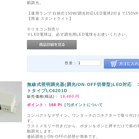
動調光。
【適用ランプ:白熱灯150W/調光対応LED電球2灯まで150V
【用途:スタンドライト】
※リモコン別売り
※LED電球は、必ず調光用LED電球をお使いください。
数量：
無線式照明調光器(調光/ON-OFF切替型)LED対応
トタイプLC6201D
販売価格(税込)：
18,480
円
ポイント：
168
Pt
[?]ポイントについて
コンパクトなデザイン。ワンタッチのコネクターで取り付け
す。
ラストメモリー付きだから、ボタンをポンと押すだけで前の
動調光します。
連続調光とON-OFFの切替が簡単です。