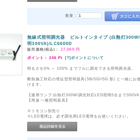
数量：
無線式照明調光器 ビルトインタイプ (白熱灯300W/
明300VA)/LC6600D
販売価格(税込)：
27,060
円
ポイント：
246
Pt
[?]ポイントについて
明るさを0% ～ 100% までフルに調光できる照明調光器。
断熱施工対応の埋込型照明器具(SB/SGI/SG 形) と一緒に
けます。
【適用ランプ:白熱灯300W/調光対応LED照明5台まで300V
【用途:一般照明器具】
※リモコン別売り
※LED電球は、必ず調光用LED電球をお使いください。