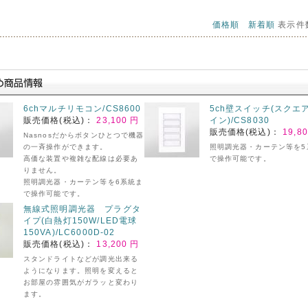
価格順
新着順
表示件
6chマルチリモコン/CS8600
5ch壁スイッチ(スクエ
販売価格(税込)：
23,100 円
イン)/CS8030
販売価格(税込)：
19,8
Nasnosだからボタンひとつで機器
の一斉操作ができます。
照明調光器・カーテン等を5
高価な装置や複雑な配線は必要あ
で操作可能です。
りません。
照明調光器・カーテン等を6系統ま
で操作可能です。
無線式照明調光器 プラグタ
イプ(白熱灯150W/LED電球
150VA)/LC6000D-02
販売価格(税込)：
13,200 円
スタンドライトなどが調光出来る
ようになります。照明を変えると
お部屋の雰囲気がガラッと変わり
ます。