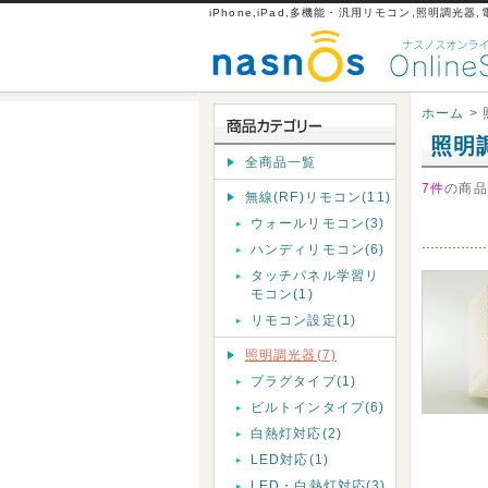
iPhone,iPad,多機能・汎用リモコン,照明調光器
ホーム
>
照明
全商品一覧
7件
の商品
無線(RF)リモコン(11)
ウォールリモコン(3)
ハンディリモコン(6)
タッチパネル学習リ
モコン(1)
リモコン設定(1)
照明調光器(7)
プラグタイプ(1)
ビルトインタイプ(6)
白熱灯対応(2)
LED対応(1)
LED・白熱灯対応(3)