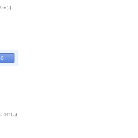
ax.)】
に点灯しま