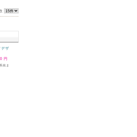
数
アデザ
00 円
系統ま