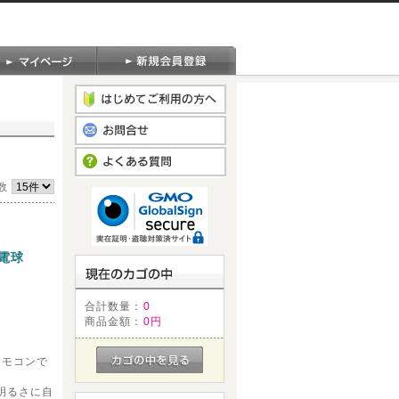
数
D電球
合計数量：
0
商品金額：
0円
リモコンで
明るさに自