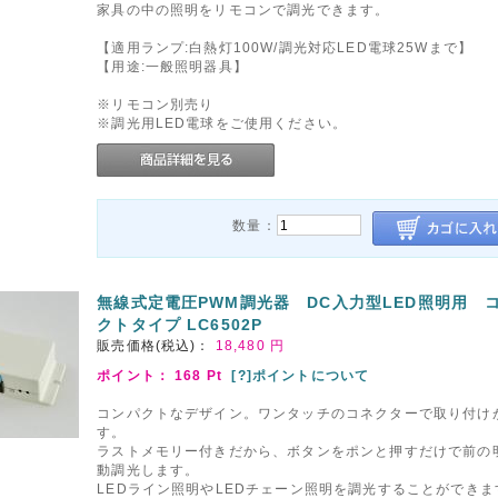
家具の中の照明をリモコンで調光できます。
【適用ランプ:白熱灯100W/調光対応LED電球25Wまで】
【用途:一般照明器具】
※リモコン別売り
※調光用LED電球をご使用ください。
数量：
無線式定電圧PWM調光器 DC入力型LED照明用 
クトタイプ LC6502P
販売価格(税込)：
18,480
円
ポイント：
168
Pt
[?]ポイントについて
コンパクトなデザイン。ワンタッチのコネクターで取り付け
す。
ラストメモリー付きだから、ボタンをポンと押すだけで前の
動調光します。
LEDライン照明やLEDチェーン照明を調光することができま