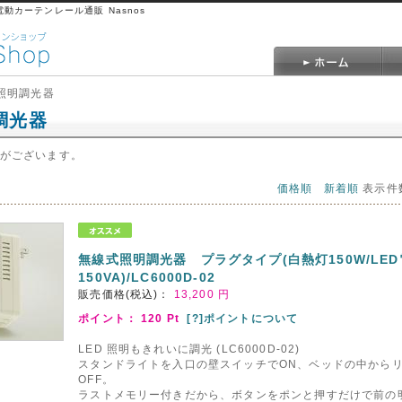
,電動カーテンレール通販 Nasnos
 照明調光器
調光器
がございます。
価格順
新着順
表示件
無線式照明調光器 プラグタイプ(白熱灯150W/LE
150VA)/LC6000D-02
販売価格(税込)：
13,200
円
ポイント：
120
Pt
[?]ポイントについて
LED 照明もきれいに調光 (LC6000D‐02)
スタンドライトを入口の壁スイッチでON、ベッドの中から
OFF。
ラストメモリー付きだから、ボタンをポンと押すだけで前の