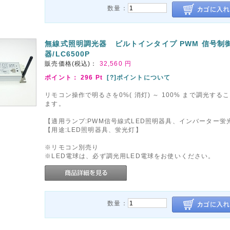
数量：
無線式照明調光器 ビルトインタイプ PWM 信号制
器/LC6500P
販売価格(税込)：
32,560
円
ポイント：
296
Pt
[?]ポイントについて
リモコン操作で明るさを0%( 消灯) ～ 100% まで調光する
ます。
【適用ランプ:PWM信号線式LED照明器具、インバーター蛍
【用途:LED照明器具、蛍光灯】
※リモコン別売り
※LED電球は、必ず調光用LED電球をお使いください。
数量：