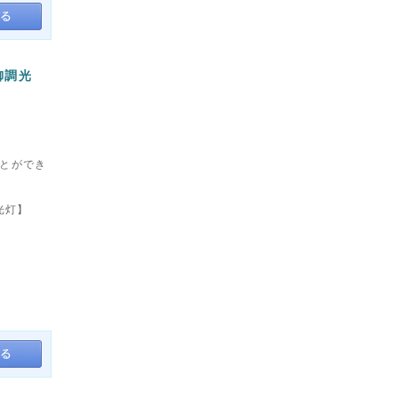
御調光
ことができ
光灯】