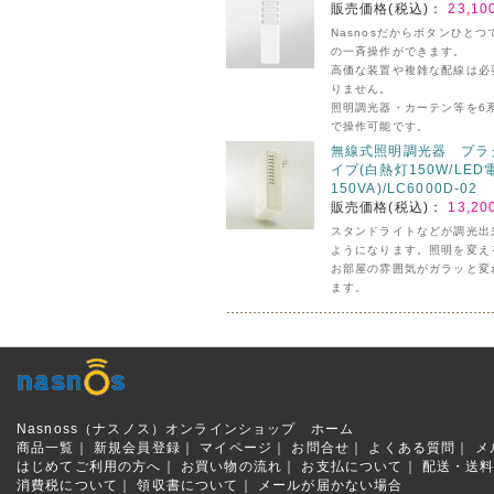
販売価格(税込)：
23,10
Nasnosだからボタンひとつ
の一斉操作ができます。
高価な装置や複雑な配線は必
りません。
照明調光器・カーテン等を6
で操作可能です。
無線式照明調光器 プラ
イプ(白熱灯150W/LED
150VA)/LC6000D-02
販売価格(税込)：
13,20
スタンドライトなどが調光出
ようになります。照明を変え
お部屋の雰囲気がガラッと変
ます。
Nasnoss（ナスノス）オンラインショップ ホーム
商品一覧｜
新規会員登録｜
マイページ｜
お問合せ｜
よくある質問
｜
メ
はじめてご利用の方へ｜
お買い物の流れ｜
お支払について｜
配送・送
消費税について｜
領収書について｜
メールが届かない場合