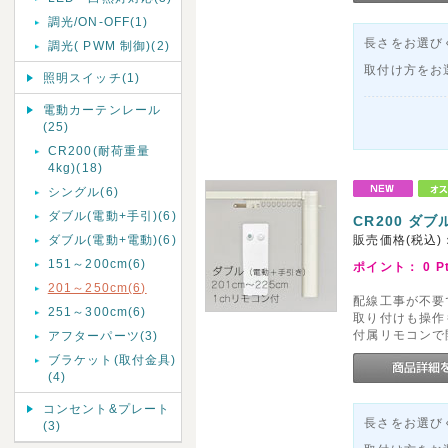
調光/ON-OFF(1)
長さをお選びく
調光( PWM 制御)(2)
取付け方をお
照明スイッチ(1)
電動カーテンレール
(25)
CR200(耐荷重量
4kg)(18)
シングル(6)
ダブル(電動+手引)(6)
CR200 ダブ
ダブル(電動+電動)(6)
販売価格(税込)
151～200cm(6)
ポイント：
0
P
201～250cm(6)
配線工事が不要
251～300cm(6)
取り付けも操作
付属リモコンで
アフターパーツ(3)
ブラケット(取付金具)
(4)
コンセント&プレート
長さをお選びく
(3)