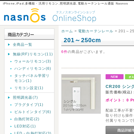
iPhone,iPad,多機能・汎用リモコン,照明調光器,電動カーテンレール通販 Nasnos
ホーム
>
電動カーテンレール
> 201～2
201～250cm
全商品一覧
6件
の商品がございます。
無線(RF)リモコン(11)
ウォールリモコン(3)
ハンディリモコン(6)
タッチパネル学習リ
モコン(1)
CR200 シン
リモコン設定(1)
販売価格(税込)
照明調光器(7)
ポイント：
0
P
プラグタイプ(1)
配線工事が不要
ビルトインタイプ(6)
取り付けも操作
白熱灯対応(2)
付属リモコンで
LED対応(1)
LED・白熱灯対応(3)